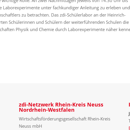
wichtige Rolle. An zwei Nachmittagen jeweils von 14.30 Uhr bis
de Laborexperimente unter fachkundiger Anleitung zu erleben un
schaftlers zu betrachten. Das zdi-Schülerlabor an der Heinrich-
ierten Schülerinnen und Schülern der weiterführenden Schulen die
schaften Physik und Chemie durch Laborexperimente näher kenn
zdi-Netzwerk Rhein-Kreis Neuss
Nordrhein-Westfalen
Wirtschaftsförderungsgesellschaft Rhein-Kreis
Neuss mbH