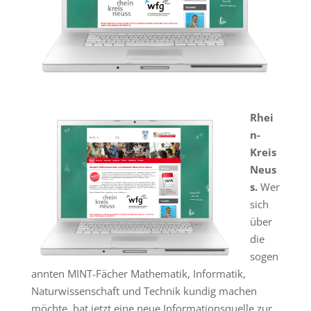
Rhei
n-
Kreis
Neus
s.
Wer
sich
über
die
sogen
annten MINT-Fächer Mathematik, Informatik,
Naturwissenschaft und Technik kundig machen
möchte, hat jetzt eine neue Informationsquelle zur