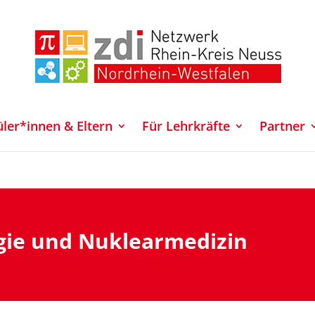
üler*innen & Eltern
Für Lehrkräfte
Partner
gie und Nuklearmedizin