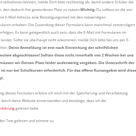
ht teilnehmen können, melde Dich bitte rechtzeitig ab, damit andere Schüler die
, den dadurch frei gewordenen Platz zu nutzen.
Wichtig:
Du solltest an die von
ne E-Mail Adresse eine Bestätigungsmail mit den notwendigen
laren erhalten. Die Zusendung dieser Formulare kann manchmal zeitverzögert
erfolgen. Es kann gelegentlich auch sein, dass die E-Mail mit Formularen im
andet. Sollte sie überhaupt nicht ankommen, melde Dich bitte bei uns per E-
efon.
Deine Anmeldung ist erst nach Einreichung der schriftlichen
lare abgeschlossen! Sollten diese nicht innerhalb von 2 Wochen bei uns
ssen wir Deinen Platz leider anderweitig vergeben. Die Unterschrift der
 ist nur bei Schulkursen erforderlich. Für das offene Kursangebot wird dies
gt.
ng dieses Formulars erkläre ich mich mit der Speicherung und Verarbeitung
durch diese Website einverstanden und bestätige, dass ich die
rklärung
gelesen habe.
den Text gelesen und stimme zu.