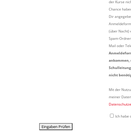
der Kurse nic
Chance haben
Dir angegebe
Anmeldeformu
(über Nacht) 
Spam-Ordner l
Mail oder Tel
Anmeldeformu
ankommen, mü
Schulleitung
nicht benöti
Mit der Nutzu
meiner Daten 
Datenschutze
Ich habe 